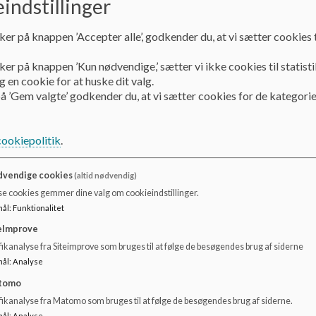
indstillinger
ker på knappen ’Accepter alle’, godkender du, at vi sætter cookies t
ker på knappen ’Kun nødvendige,’ sætter vi ikke cookies til statisti
 en cookie for at huske dit valg.
Besøgsdage for dig der skal
Sko
å ’Gem valgte’ godkender du, at vi sætter cookies for de kategorie
starte på Mellervangskolen
På
A
skole
Kære forældre
cookiepolitik
.
Vi ser meget frem til at byde jer velkommen til et
godt og tillidsfuldt samarbejde omkring jeres barns
vendige cookies
skolestart.
(altid nødvendig)
se cookies gemmer dine valg om cookieindstillinger.
Læs mere
Læs
mål
:
Funktionalitet
eImprove
ikanalyse fra Siteimprove som bruges til at følge de besøgendes brug af siderne
mål
:
Analyse
tomo
fikanalyse fra Matomo som bruges til at følge de besøgendes brug af siderne.
mål
:
Analyse