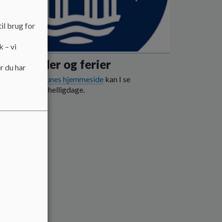
il brug for
k – vi
lekalender og ferier
r du har
alborg Kommunes hjemmeside
kan I se
årets ferie og helligdage.
 mere