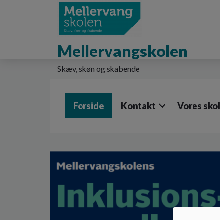
G
å
t
i
Mellervangskolen
l
h
o
Skæv, skøn og skabende
v
e
d
Forside
Kontakt
Vores sko
i
n
d
h
o
l
d
e
t