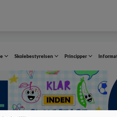
le
Skolebestyrelsen
Principper
Informa