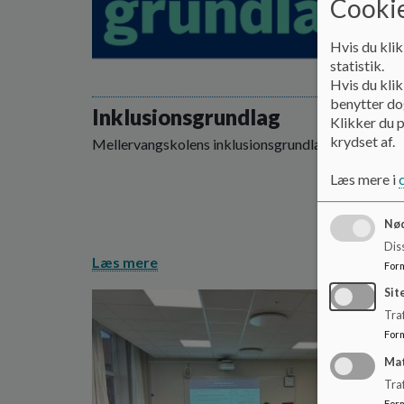
Cookie
Hvis du klik
statistik.
Hvis du klik
benytter dog
Inklusionsgrundlag
Klikker du p
krydset af.
Mellervangskolens inklusionsgrundlag
Læs mere i
Nød
Dis
Læs mere
For
Sit
Traf
For
Ma
Tra
For