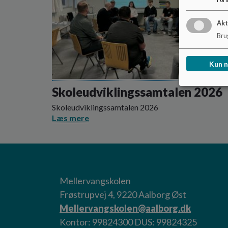
Akt
Brug
Kun 
Skoleudviklingssamtalen 2026
Skoleudviklingssamtalen 2026
Læs mere
Mellervangskolen
Frøstrupvej 4, 9220 Aalborg Øst
Mellervangskolen@aalborg.dk
Kontor: 99824300 DUS: 99824325