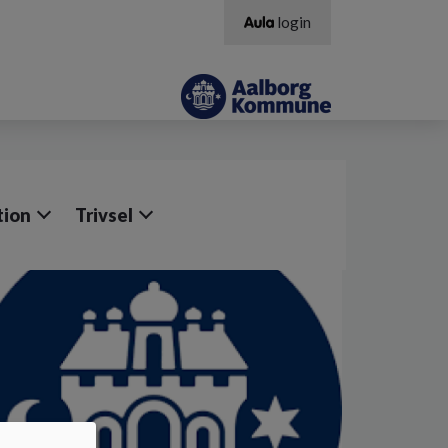
login
tion
Trivsel