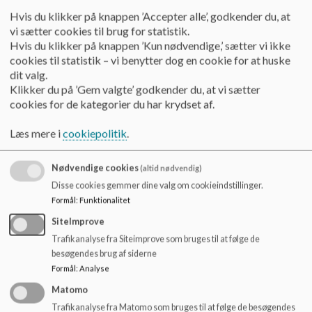
o
kultur/miljø.
Hvis du klikker på knappen ’Accepter alle’, godkender du, at
l
Handleplan udabejdes
vi sætter cookies til brug for statistik.
d
De implicerede børns forældre kan kaldes til møde på skolen,
Hvis du klikker på knappen ’Kun nødvendige,’ sætter vi ikke
e
hvor der udarbejdes en handleplan.
cookies til statistik – vi benytter dog en cookie for at huske
t
Der tages beslutninger om, hvad der kan gøres for de synlige
dit valg.
Klikker du på ’Gem valgte’ godkender du, at vi sætter
aktører i processen.
cookies for de kategorier du har krydset af.
Alle parter er forpligtet på at samarbejde.
Læs mere i
cookiepolitik
.
Spørgsmål omkring klassekulturen, der skal
Nødvendige cookies
(altid nødvendig)
undersøges
Disse cookies gemmer dine valg om cookieindstillinger.
Formål
:
Funktionalitet
Hvordan er klassen kommet fra start? Hvad kendetegner
klassens fællesskab?
SiteImprove
Hvordan har klassen klaret øvrige overgange: fra indskoling
Trafikanalyse fra Siteimprove som bruges til at følge de
til mellemtrin. Fra mellemtrin til udskoling? Teenagertid?
besøgendes brug af siderne
Hvad er klassen optaget af i øjeblikket?
Formål
:
Analyse
Lærerskift og elev-flow
Matomo
Hvordan er samarbejdet mellem forældrene?
Trafikanalyse fra Matomo som bruges til at følge de besøgendes